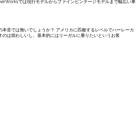
erWorksでは現行モデルからファインビンテージモデルまで幅広い車
の本音では無いでしょうか？ アメリカに匹敵するレベルでハーレーカ
すのは煩わしいし、基本的にはリーガルに乗りたいというお客